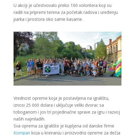
U akciji je učestvovalo preko 100 volontera koji su
radili na pripremi terena za početak radova i uređenju
parka i prostora oko same kasarne.
Vrednost opreme koja je postavljena na igralištu,
iznosi 25 000 dolara i uključuje veliki dvorac sa
toboganom i jos tri pojedinačne sprave za igru i razvoj
naših najmlađih.
Sva oprema za igralište je kupljena od danske firme
Kompan
koja u kreiranju i proizvodnji opreme za dečja