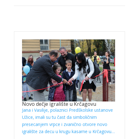
Novo dečje igralište u Krčagovu
Jana i Vasilije, polaznici Predškolske ustanove
Užice, imali su tu čast da simboličnim
presecanjem vrpce i zvanično otvore novo
igralište za decu u krugu kasarne u Krčagovu…