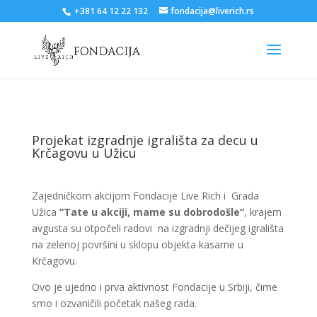
+381 64 12 22 132
fondacija@liverich.rs
Projekat izgradnje igrališta za decu u
Krčagovu u Užicu
Zajedničkom akcijom Fondacije Live Rich i Grada
Užica
“Tate u akciji, mame su dobrodošle“
, krajem
avgusta su otpočeli radovi na izgradnji dečijeg igrališta
na zelenoj površini u sklopu objekta kasarne u
Krčagovu.
Ovo je ujedno i prva aktivnost Fondacije u Srbiji, čime
smo i ozvaničili početak našeg rada.