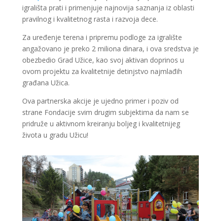
igrališta prati i primenjuje najnovija saznanja iz oblasti
pravilnog i kvalitetnog rasta i razvoja dece.
Za uređenje terena i pripremu podloge za igralište
angažovano je preko 2 miliona dinara, i ova sredstva je
obezbedio Grad Užice, kao svoj aktivan doprinos u
ovom projektu za kvalitetnije detinjstvo najmlađih
građana Užica.
Ova partnerska akcije je ujedno primer i poziv od
strane Fondacije svim drugim subjektima da nam se
pridruže u aktivnom kreiranju boljeg i kvalitetnijeg
života u gradu Užicu!