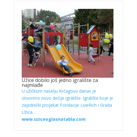
Užice dobilo još jedno igralište za
najmlađe
U užičkom naselju Krčagovo danas je
otvoreno novo dečije igralište. Igralište koje je
zajednički projekat Fondacije LiveRich i Grada
Užica…
www.uziceoglasnatabla.com