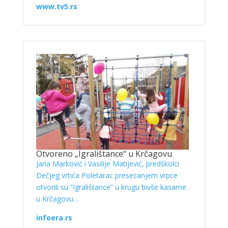
www.tv5.rs
Otvoreno „Igralištance“ u Krčagovu
Jana Marković i Vasilije Matijević, predškolci
Dečjeg vrtića Poletarac presecanjem vrpce
otvorili su ”Igralištance” u krugu bivše kasarne
u Krčagovu…
infoera.rs