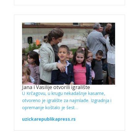
Jana i Vasilije otvorili igralište
U Krčagovu, u krugu nekadašnje kasarne,
otvoreno je igralište za najmlađe. Izgradnja i
opremanje koštalo je šest…
uzickarepublikapress.rs