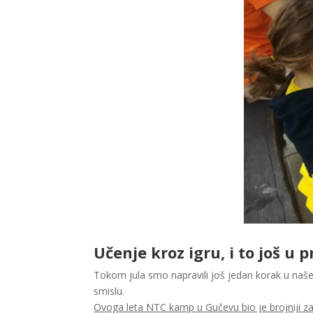
Učenje kroz igru, i to još u p
Tokom jula smo napravili još jedan korak u naše
smislu.
Ovoga leta NTC kamp u Gučevu bio je brojniji za 