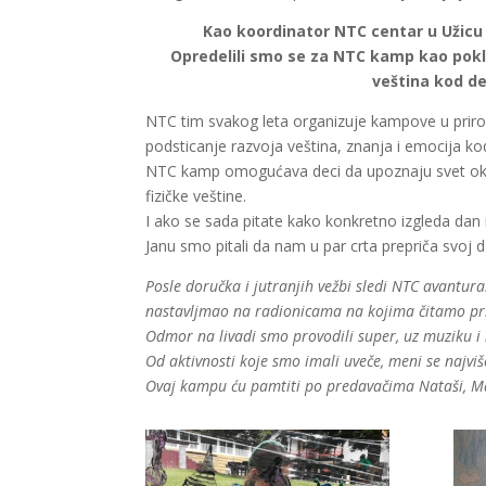
Kao koordinator NTC centar u Užicu 
Opredelili smo se za NTC kamp kao poklon
veština kod de
NTC tim svakog leta organizuje kampove u prirodi 
podsticanje razvoja veština, znanja i emocija k
NTC kamp omogućava deci da upoznaju svet oko s
fizičke veštine.
I ako se sada pitate kako konkretno izgleda dan
Janu smo pitali da nam u par crta prepriča svoj 
Posle doručka i jutranjih vežbi sledi NTC avantur
nastavljmao na radionicama na kojima čitamo priče
Odmor na livadi smo provodili super, uz muziku i
Od aktivnosti koje smo imali uveče, meni se najviš
Ovaj kampu ću pamtiti po predavačima Nataši, Ma