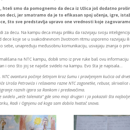
, hteli smo da pomognemo da deca iz Užica još dodatno prošire
 deci, jer smatramo da je to efikasan spoj učenja, igre, istaživ
ce, što sve predstavlja upravo one vrednosti koje zagovaramo
za decu. Na kampu deca imaju priliku da razvijaju svoju inteligenciju 
od dece koje se u svakodnevnom životnom ritmu usporeno razvijaju ili
ebe, unapređuju međusobnu komunikaciju, usvajaju znanja o prirodi i
 mališana na NTC kampu, dobili smo iz prve ruke baš ovu informaciju 
dan i ono što joj se najviše svidelo na kampu. Evo šta je napisala…
a. NTC avantura počinje šetnjom kroz šumu i pravljenjem kućica od drve
 Uroša Petrovića i rešavamo razne NTC zagonetke, rebuse, skrivalice i 
 igranje raznih igara sa Rankom i predavačima.
e svidelo „veče talenata“ gde smo moji drugari i ja pokazali šta najbol
rku, Radi i Ognjenu od koga sam dobila hvatač snova.