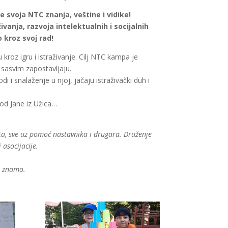
 svoja NTC znanja, veštine i vidike!
anja, razvoja intelektualnih i socijalnih
 kroz svoj rad!
kroz igru i istraživanje. Cilj NTC kampa je
 sasvim zapostavljaju.
 snalaženje u njoj, jačaju istraživački duh i
od Jane iz Užica…
ta, sve uz pomoć nastavnika i drugara. Druženje
asocijacije.
je znamo.