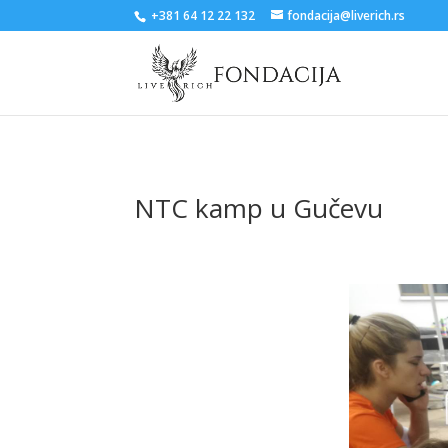
+381 64 12 22 132
fondacija@liverich.rs
NTC kamp u Gučevu