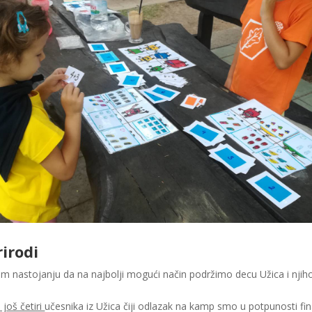
rirodi
m nastojanju da na najbolji mogući način podržimo decu Užica i njihov
još četiri
učesnika iz Užica čiji odlazak na kamp smo u potpunosti fin