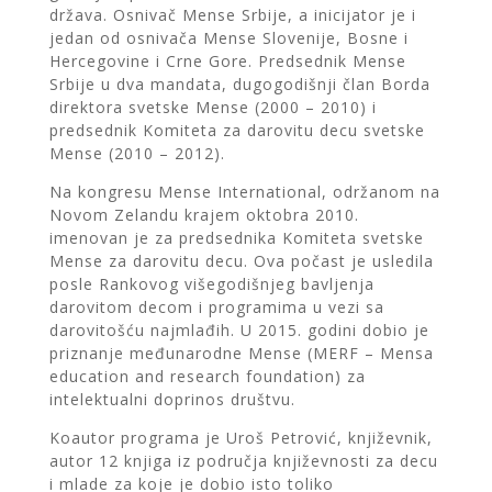
država.
Osnivač Mense Srbije, a inicijator je i
jedan od osnivača Mense Slovenije, Bosne i
Hercegovine i Crne Gore.
Predsednik Mense
Srbije u dva mandata, dugogodišnji član Borda
direktora svetske Mense (2000 – 2010)
i
predsednik Komiteta za darovitu decu svetske
Mense (2010 – 2012).
Na kongresu Mense International, održanom na
Novom Zelandu krajem oktobra 2010.
imenovan je
za predsednika Komiteta svetske
Mense za darovitu decu. Ova počast je usledila
posle Rankovog višegodišnjeg
bavljenja
darovitom decom i programima u vezi sa
darovitošću najmlađih. U 2015. godini dobio je
priznanje međunarodne Mense
(MERF – Mensa
education and research foundation) za
intelektualni doprinos društvu.
Koautor programa je Uroš Petrović, književnik,
autor 12 knjiga iz područja književnosti za decu
i mlade za koje je dobio isto toliko