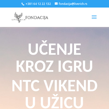
+381 64 12 22 132
fondacija@liverich.rs
UČENJE
KROZ IGRU
NTC VIKEND
U UŽICU