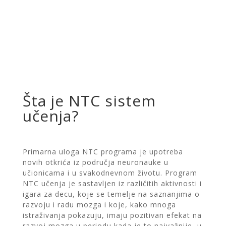
Šta je NTC sistem
učenja?
Primarna uloga NTC programa je upotreba
novih otkrića iz područja neuronauke
u
učionicama i u svakodnevnom životu. Program
NTC učenja je sastavljen iz različitih aktivnosti
i
igara za decu, koje se temelje na saznanjima o
razvoju i radu mozga i koje,
kako mnoga
istraživanja pokazuju, imaju pozitivan efekat na
razvoj mozga u periodu kada je to najvažnije,
u