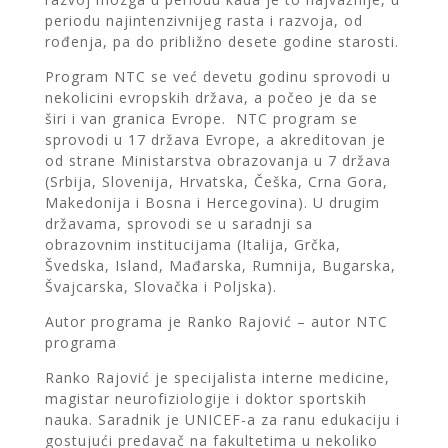
periodu najintenzivnijeg rasta i razvoja, od
rođenja, pa do približno desete godine starosti.
Program NTC se već devetu godinu sprovodi u
nekolicini evropskih država, a počeo je da se
širi i van granica Evrope.
NTC program se
sprovodi u 17 država Evrope, a akreditovan je
od strane Ministarstva obrazovanja
u 7 država
(Srbija, Slovenija, Hrvatska, Češka, Crna Gora,
Makedonija i Bosna i Hercegovina).
U drugim
državama, sprovodi se u saradnji sa
obrazovnim institucijama
(Italija, Grčka,
Švedska, Island, Mađarska, Rumnija, Bugarska,
Švajcarska, Slovačka i Poljska).
Autor programa je Ranko Rajović – autor NTC
programa
Ranko Rajović je specijalista interne medicine,
magistar neurofiziologije i doktor sportskih
nauka.
Saradnik je UNICEF-a za ranu edukaciju i
gostujući predavač na fakultetima u nekoliko