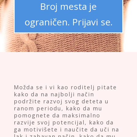
Broj mesta je
ograničen. Prijavi se.
Možda se i vi kao roditelj pitate
kako da na najbolji način
podržite razvoj svog deteta u
ranom periodu, kako da mu
pomognete da maksimalno
razvije svoj potencijal, kako da
ga motivišete i naučite da uči na
lak i zabavan način, kako da mu