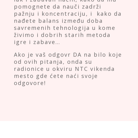
pomognete da nauči zadrži
pažnju i koncentraciju, i kako da
nađete balans između doba
savremenih tehnologija u kome
živimo i dobrih starih metoda
igre i zabave…
Ako je vaš odgovr DA na bilo koje
od ovih pitanja, onda su
radionice u okviru NTC vikenda
mesto gde ćete naći svoje
odgovore!