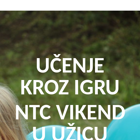
UČENJE
KROZ IGRU
NTC VIKEND
U UŽICU