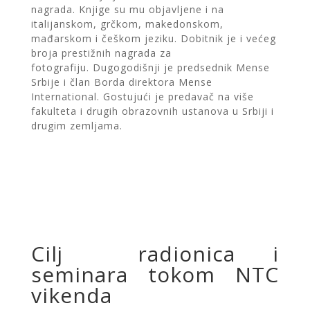
nagrada.
Knjige su mu objavljene i na
italijanskom, grčkom, makedonskom,
mađarskom i češkom jeziku. Dobitnik je i većeg
broja prestižnih nagrada za
fotografiju.
Dugogodišnji je predsednik Mense
Srbije i član Borda direktora Mense
International.
Gostujući je predavač na više
fakulteta i drugih obrazovnih ustanova u Srbiji i
drugim zemljama.
Cilj radionica i
seminara tokom NTC
vikenda