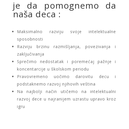
je da pomognemo da
naša deca :
Maksimalno razviju svoje intelektualne
sposobnosti
Razviju brzinu razmišljanja, povezivanja i
zaključivanja
Sprečimo nedostatak i poremećaj pažnje i
koncentarcije u školskom periodu
Pravovremeno uočimo darovitu decu i
podstaknemo razvoj njihovih veština
Na najbolji način utičemo na intelektualni
razvoj dece u najranijem uzrastu upravo kroz
igru