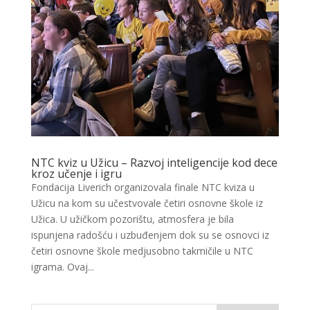
NTC kviz u Užicu – Razvoj inteligencije kod dece
kroz učenje i igru
Fondacija Liverich organizovala finale NTC kviza u
Užicu na kom su učestvovale četiri osnovne škole iz
Užica. U užičkom pozorištu, atmosfera je bila
ispunjena radošću i uzbuđenjem dok su se osnovci iz
četiri osnovne škole medjusobno takmičile u NTC
igrama. Ovaj...