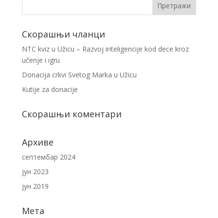
Скорашњи чланци
NTC kviz u Užicu – Razvoj inteligencije kod dece kroz
učenje i igru
Donacija crkvi Svetog Marka u Užicu
Kutije za donacije
Скорашњи коментари
Архиве
септембар 2024
јун 2023
јун 2019
Мета